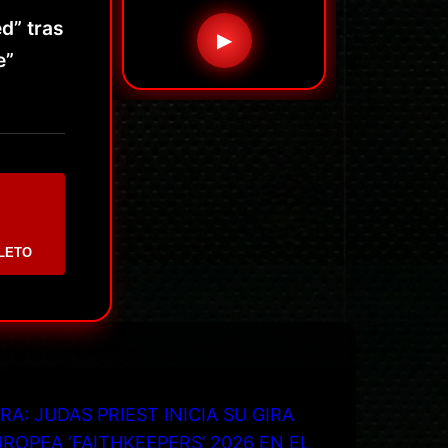
d” tras
▶
e”
LETO
RA: JUDAS PRIEST INICIA SU GIRA
ROPEA ‘FAITHKEEPERS’ 2026 EN EL