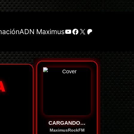
YouTube
Facebook
X
Patreon
mación
ADN Maximus
A
CARGANDO…
MaximusRockFM