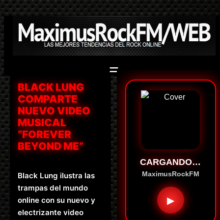
Saltar
al
contenido
BLACK LUNG
COMPARTE
NUEVO VIDEO
MUSICAL
“FOREVER
BEYOND ME”
CARGANDO…
MaximusRockFM
Black Lung ilustra las
trampas del mundo
▶
online con su nuevo y
electrizante video