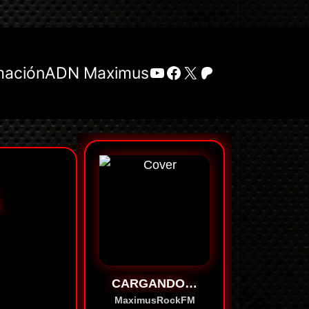
YouTube
Facebook
X
Patreon
mación
ADN Maximus
CARGANDO…
MaximusRockFM