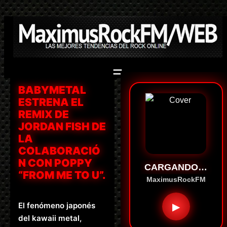
Saltar
al
contenido
BABYMETAL
ESTRENA EL
REMIX DE
JORDAN FISH DE
LA
COLABORACIÓ
N CON POPPY
CARGANDO…
“FROM ME TO U”.
MaximusRockFM
El fenómeno japonés
▶
del kawaii metal,