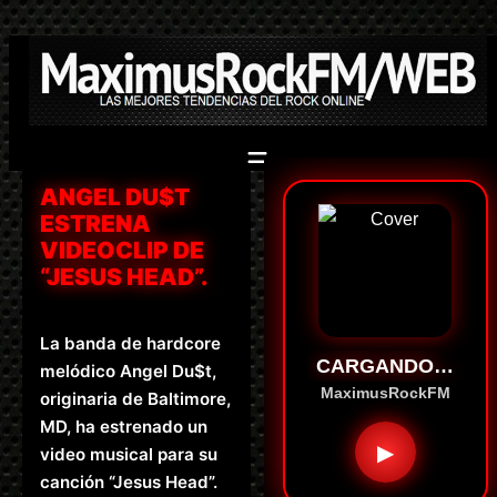
Saltar
al
contenido
ANGEL DU$T
ESTRENA
VIDEOCLIP DE
“JESUS HEAD”.
La banda de hardcore
CARGANDO…
melódico Angel Du$t,
MaximusRockFM
originaria de Baltimore,
MD, ha estrenado un
▶
video musical para su
canción “Jesus Head”.