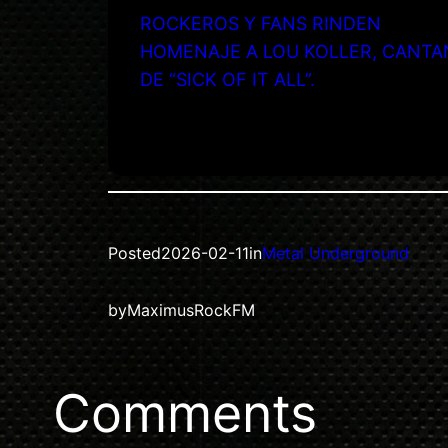
ROCKEROS Y FANS RINDEN
HOMENAJE A LOU KOLLER, CANTA
DE “SICK OF IT ALL”.
Posted
2026-02-11
in
Metal Underground
by
MaximusRockFM
Comments