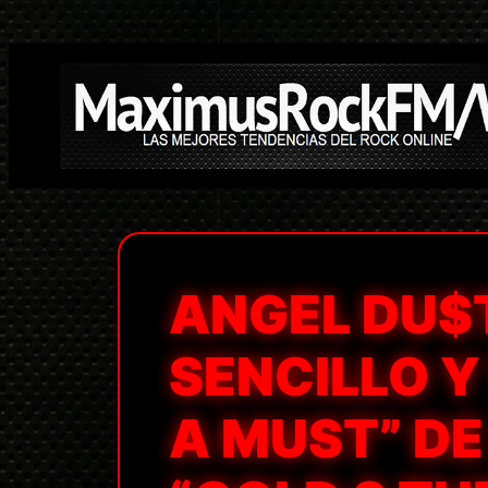
Saltar
al
contenido
ANGEL DU$
SENCILLO Y 
A MUST” D