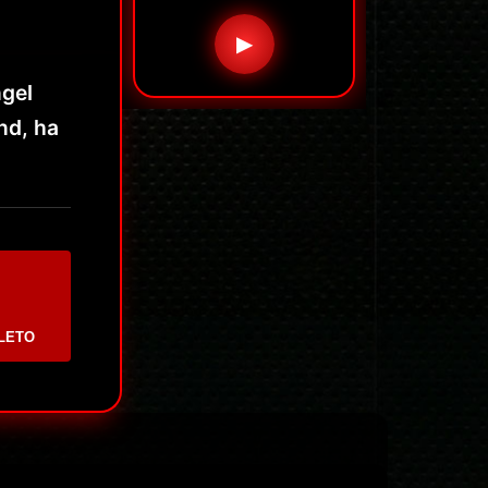
▶
ngel
nd, ha
LETO