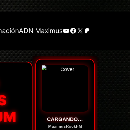
YouTube
Facebook
X
Patreon
mación
ADN Maximus
S
UM
CARGANDO…
MaximusRockFM