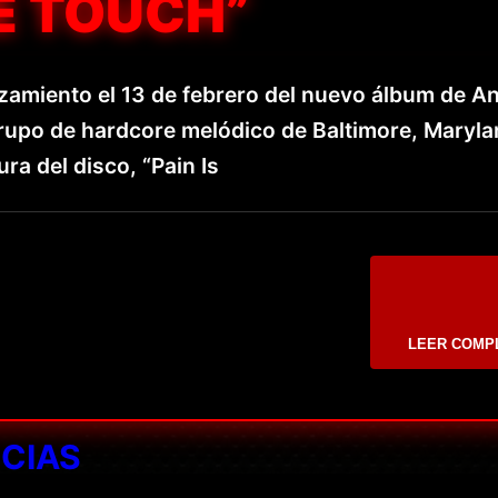
E TOUCH”
zamiento el 13 de febrero del nuevo álbum de A
upo de hardcore melódico de Baltimore, Maryla
ra del disco, “Pain Is
LEER COMP
ICIAS