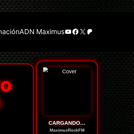
YouTube
Facebook
X
Patreon
mación
ADN Maximus
VO
N
CARGANDO…
MaximusRockFM