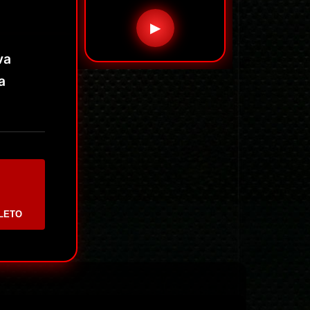
▶
va
a
LETO