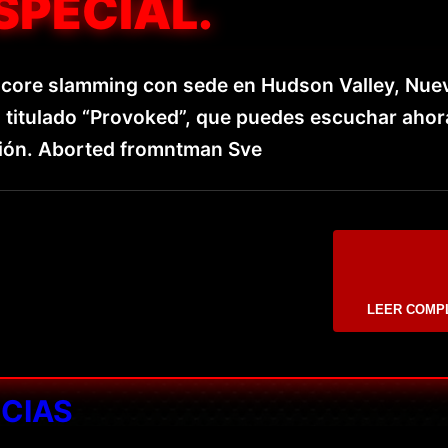
SPECIAL.
thcore slamming con sede en Hudson Valley, Nue
o titulado “Provoked”, que puedes escuchar ahor
ión. Aborted fromntman Sve
LEER COMP
ICIAS