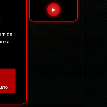
▶
bum de
bre a
LETO