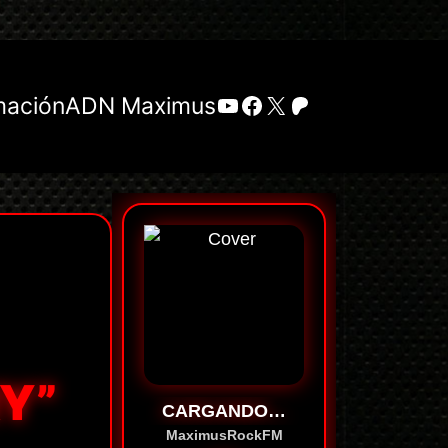
YouTube
Facebook
X
Patreon
mación
ADN Maximus
Y”
CARGANDO…
MaximusRockFM