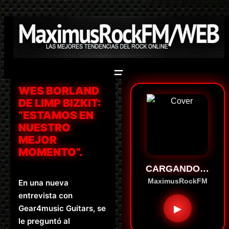
Saltar
al
contenido
WES BORLAND
DE LIMP BIZKIT:
“ESTAMOS EN
NUESTRO
MEJOR
MOMENTO”.
CARGANDO…
MaximusRockFM
En una nueva
entrevista con
▶
Gear4music Guitars, se
le preguntó al