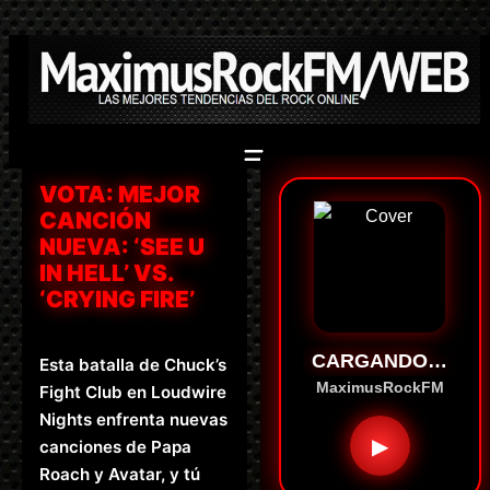
Saltar
al
contenido
VOTA: MEJOR
CANCIÓN
NUEVA: ‘SEE U
IN HELL’ VS.
‘CRYING FIRE’
CARGANDO…
Esta batalla de Chuck’s
MaximusRockFM
Fight Club en Loudwire
Nights enfrenta nuevas
▶
canciones de Papa
Roach y Avatar, y tú