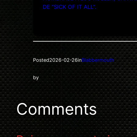
DE “SICK OF IT ALL”.
Posted
2026-02-26
in
Blabbermouth
by
Comments