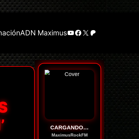
YouTube
Facebook
X
Patreon
mación
ADN Maximus
S
’
CARGANDO…
MaximusRockFM