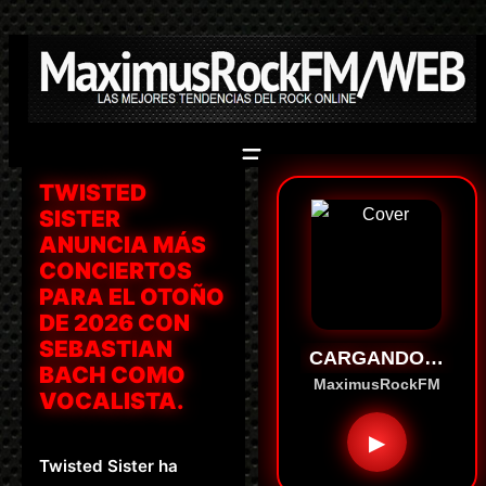
Saltar
al
contenido
TWISTED
SISTER
ANUNCIA MÁS
CONCIERTOS
PARA EL OTOÑO
DE 2026 CON
SEBASTIAN
CARGANDO…
BACH COMO
MaximusRockFM
VOCALISTA.
▶
Twisted Sister ha