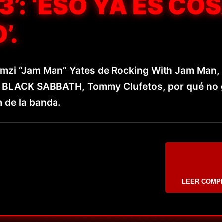
3’: ‘ESO YA ES CO
’.
emzi “Jam Man” Yates de Rocking With Jam Man, 
 de BLACK SABBATH, Tommy Clufetos, por qué no
m de la banda.
LEER COMP