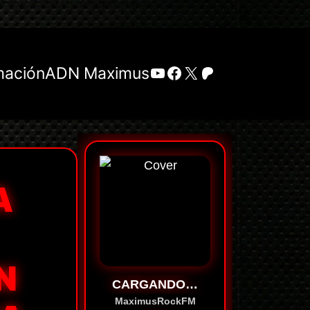
YouTube
Facebook
X
Patreon
mación
ADN Maximus
A
N
CARGANDO…
MaximusRockFM