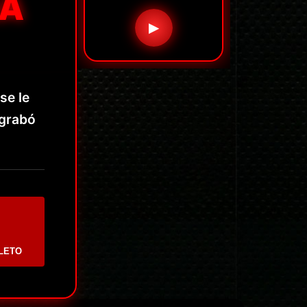
SA
▶
se le
 grabó
LETO