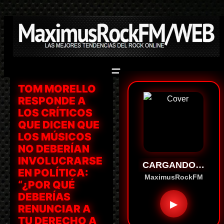
Saltar
al
contenido
TOM MORELLO
RESPONDE A
LOS CRÍTICOS
QUE DICEN QUE
LOS MÚSICOS
NO DEBERÍAN
INVOLUCRARSE
CARGANDO…
EN POLÍTICA:
MaximusRockFM
“¿POR QUÉ
DEBERÍAS
▶
RENUNCIAR A
TU DERECHO A