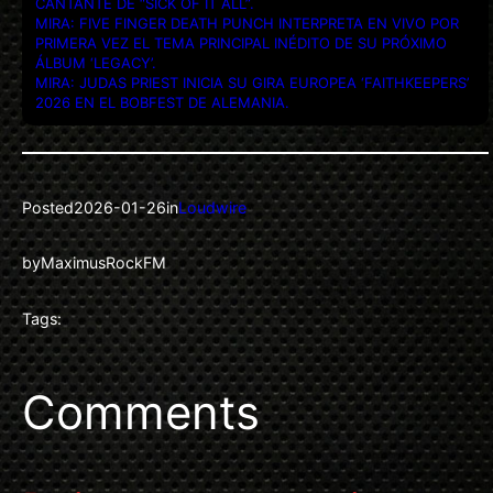
CANTANTE DE “SICK OF IT ALL”.
MIRA: FIVE FINGER DEATH PUNCH INTERPRETA EN VIVO POR
PRIMERA VEZ EL TEMA PRINCIPAL INÉDITO DE SU PRÓXIMO
ÁLBUM ‘LEGACY’.
MIRA: JUDAS PRIEST INICIA SU GIRA EUROPEA ‘FAITHKEEPERS’
2026 EN EL BOBFEST DE ALEMANIA.
Posted
2026-01-26
in
Loudwire
by
MaximusRockFM
Tags:
Comments