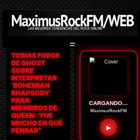
Saltar
al
contenido
TOBIAS FORGE
DE GHOST
SOBRE
INTERPRETAR
‘BOHEMIAN
RHAPSODY’
PARA
CARGANDO…
MIEMBROS DE
MaximusRockFM
QUEEN: “FUE
MUCHO EN QUÉ
▶
PENSAR”