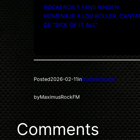
ROCKEROS Y FANS RINDEN
HOMENAJE A LOU KOLLER, CANTA
DE “SICK OF IT ALL”.
Posted
2026-02-11
in
Blabbermouth
by
MaximusRockFM
Comments