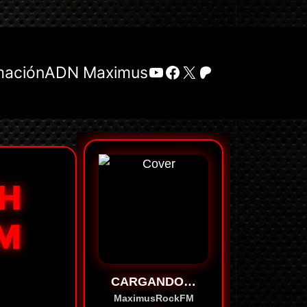
YouTube
Facebook
X
Patreon
mación
ADN Maximus
TH
UM
CARGANDO…
MaximusRockFM