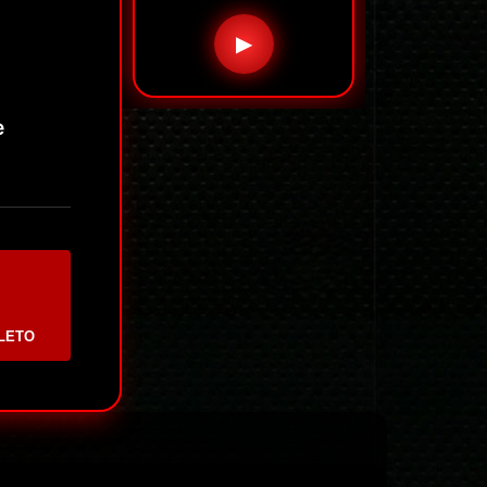
▶
e
LETO