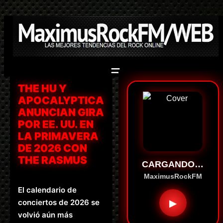
Saltar
al
contenido
THE HU Y
APOCALYPTICA
ANUNCIAN GIRA
POR EE. UU. EN
LA PRIMAVERA
DE 2026 CON
THE RASMUS
CARGANDO…
MaximusRockFM
El calendario de
▶
conciertos de 2026 se
volvió aún más