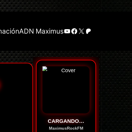
YouTube
Facebook
X
Patreon
mación
ADN Maximus
O
CARGANDO…
MaximusRockFM