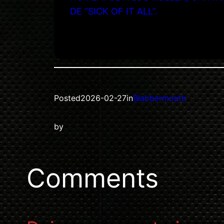
DE “SICK OF IT ALL”.
Posted
2026-02-27
in
Blabbermouth
by
Comments