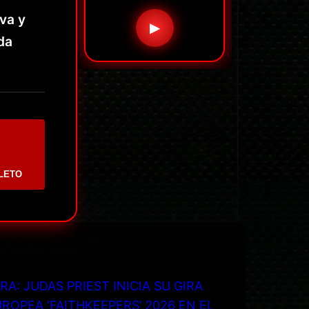
va y
▶
da
LETO
RA: JUDAS PRIEST INICIA SU GIRA
ROPEA ‘FAITHKEEPERS’ 2026 EN EL