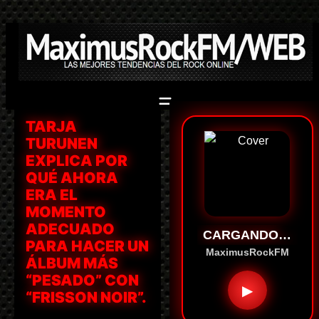
Saltar
al
contenido
TARJA
TURUNEN
EXPLICA POR
QUÉ AHORA
ERA EL
MOMENTO
ADECUADO
CARGANDO…
PARA HACER UN
MaximusRockFM
ÁLBUM MÁS
“PESADO” CON
▶
“FRISSON NOIR”.