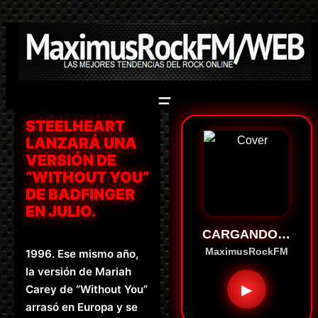
Saltar
al
contenido
STEELHEART
LANZARÁ UNA
VERSIÓN DE
“WITHOUT YOU”
DE BADFINGER
EN JULIO.
CARGANDO…
MaximusRockFM
1996. Ese mismo año,
la versión de Mariah
▶
Carey de “Without You”
arrasó en Europa y se