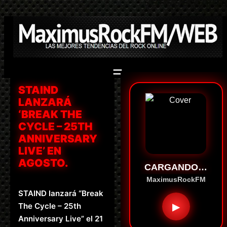
Saltar
al
contenido
STAIND
LANZARÁ
‘BREAK THE
CYCLE – 25TH
ANNIVERSARY
LIVE’ EN
AGOSTO.
CARGANDO…
MaximusRockFM
STAIND lanzará “Break
▶
The Cycle – 25th
Anniversary Live” el 21