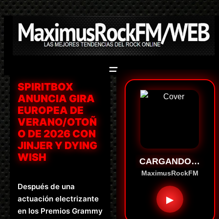
Saltar
al
contenido
SPIRITBOX
ANUNCIA GIRA
EUROPEA DE
VERANO/OTOÑ
O DE 2026 CON
JINJER Y DYING
WISH
CARGANDO…
MaximusRockFM
Después de una
▶
actuación electrizante
en los Premios Grammy