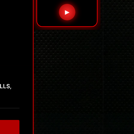
▶
ILLS,