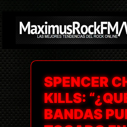
Saltar
al
contenido
SPENCER CH
KILLS: “¿Q
BANDAS PU