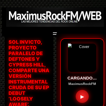
Saltar
al
contenido
SOL INVICTO,
PROYECTO
PARALELO DE
DEFTONES Y
CYPRESS HILL,
COMPARTE UNA
VERSIÓN
CARGANDO…
INSTRUMENTAL
MaximusRockFM
CRUDA DE SU EP
DEBUT
▶
‘LOOSELY
AWARE’.