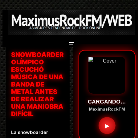
Saltar
al
contenido
SNOWBOARDER
OLÍMPICO
ESCUCHÓ
MÚSICA DE UNA
BANDA DE
METAL ANTES
DE REALIZAR
CARGANDO…
UNA MANIOBRA
MaximusRockFM
DIFÍCIL
▶
La snowboarder