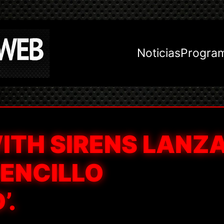
Noticias
Progra
ITH SIRENS LANZ
SENCILLO
’.