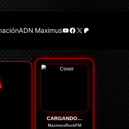
YouTube
Facebook
X
Patreon
mación
ADN Maximus
A
CARGANDO…
MaximusRockFM