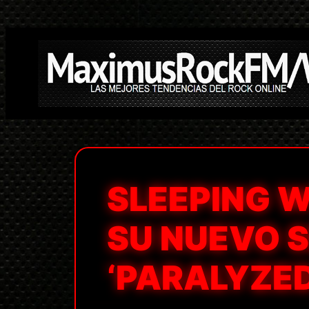
Saltar
al
contenido
SLEEPING W
SU NUEVO 
‘PARALYZED