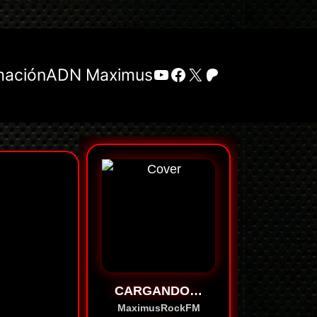
YouTube
Facebook
X
Patreon
mación
ADN Maximus
CARGANDO…
MaximusRockFM