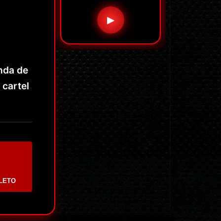
▶
anda de
cartel
LETO