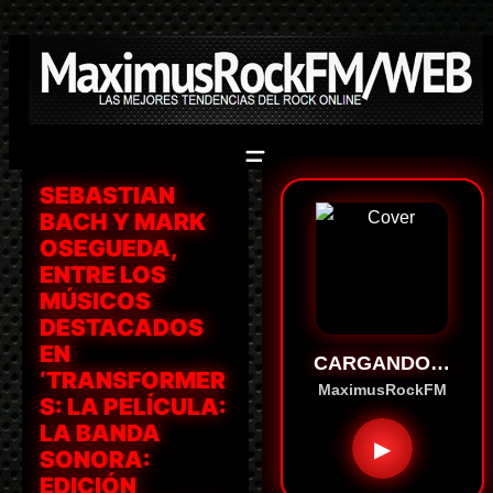
Saltar
al
contenido
SEBASTIAN
BACH Y MARK
OSEGUEDA,
ENTRE LOS
MÚSICOS
DESTACADOS
EN
CARGANDO…
‘TRANSFORMER
MaximusRockFM
S: LA PELÍCULA:
LA BANDA
▶
SONORA:
EDICIÓN