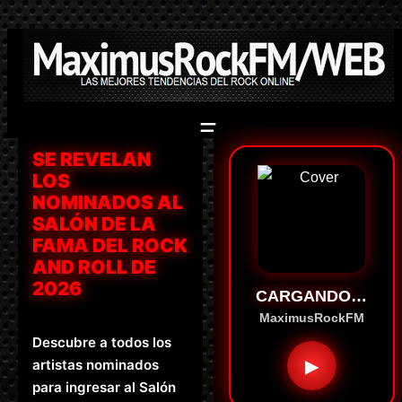
Saltar
al
contenido
SE REVELAN
LOS
NOMINADOS AL
SALÓN DE LA
FAMA DEL ROCK
AND ROLL DE
2026
CARGANDO…
MaximusRockFM
Descubre a todos los
▶
artistas nominados
para ingresar al Salón