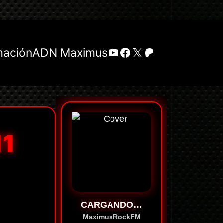
YouTube
Facebook
X
Patreon
mación
ADN Maximus
11
CARGANDO…
MaximusRockFM