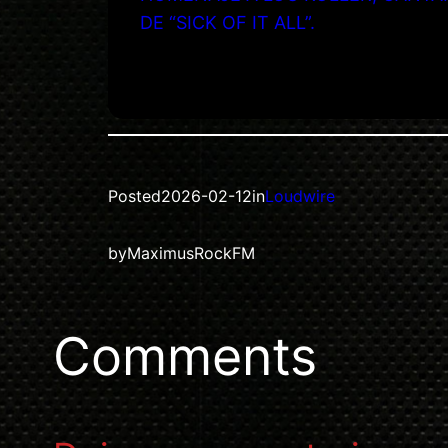
DE “SICK OF IT ALL”.
Posted
2026-02-12
in
Loudwire
by
MaximusRockFM
Comments