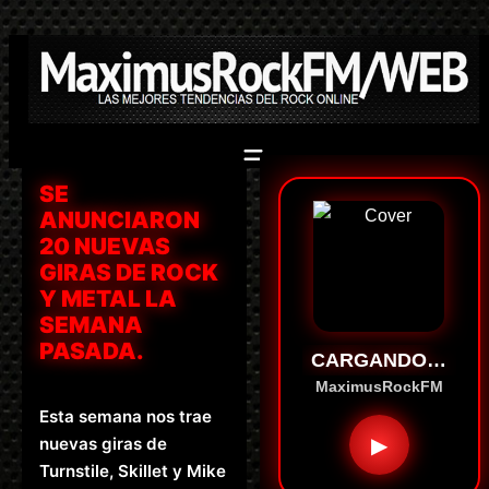
Saltar
al
contenido
SE
ANUNCIARON
20 NUEVAS
GIRAS DE ROCK
Y METAL LA
SEMANA
PASADA.
CARGANDO…
MaximusRockFM
Esta semana nos trae
▶
nuevas giras de
Turnstile, Skillet y Mike