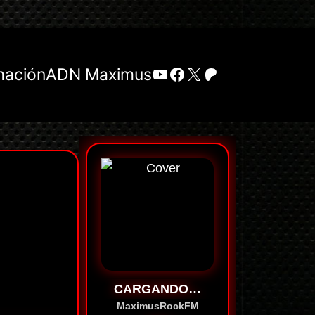
YouTube
Facebook
X
Patreon
mación
ADN Maximus
CARGANDO…
MaximusRockFM