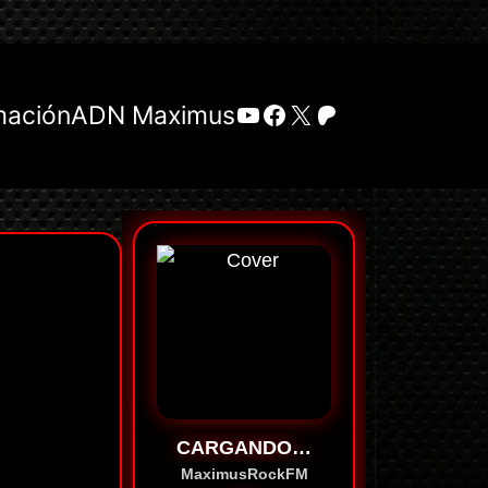
YouTube
Facebook
X
Patreon
mación
ADN Maximus
CARGANDO…
MaximusRockFM