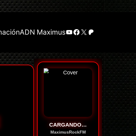
YouTube
Facebook
X
Patreon
mación
ADN Maximus
E
CARGANDO…
MaximusRockFM