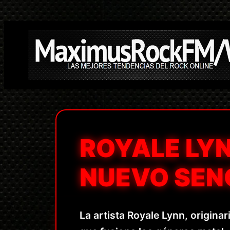
Saltar
al
contenido
ROYALE LY
NUEVO SENC
La artista Royale Lynn, origina