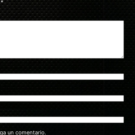
n
*
aga un comentario.