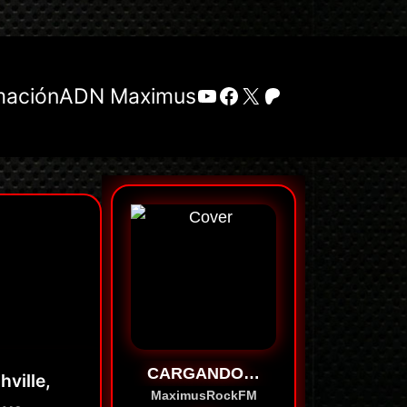
YouTube
Facebook
X
Patreon
mación
ADN Maximus
CARGANDO…
hville,
MaximusRockFM