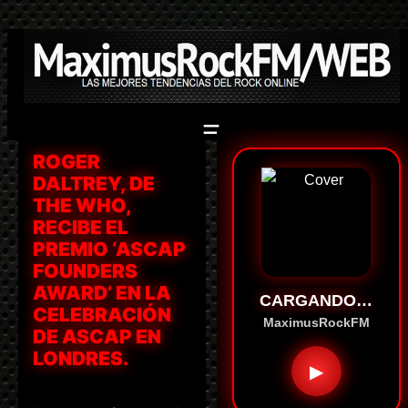
Saltar
al
contenido
ROGER
DALTREY, DE
THE WHO,
RECIBE EL
PREMIO ‘ASCAP
FOUNDERS
AWARD’ EN LA
CARGANDO…
CELEBRACIÓN
MaximusRockFM
DE ASCAP EN
LONDRES.
▶