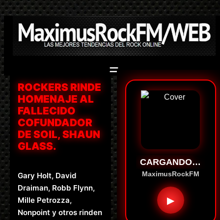
Saltar
al
contenido
ROCKERS RINDE
HOMENAJE AL
FALLECIDO
COFUNDADOR
DE SOIL, SHAUN
GLASS.
CARGANDO…
MaximusRockFM
Gary Holt, David
Draiman, Robb Flynn,
▶
Mille Petrozza,
Nonpoint y otros rinden