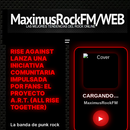
Saltar
al
contenido
RISE AGAINST
LANZA UNA
INICIATIVA
COMUNITARIA
IMPULSADA
POR FANS: EL
PROYECTO
CARGANDO…
A.R.T. (ALL RISE
MaximusRockFM
TOGETHER)
▶
La banda de punk rock