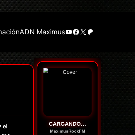
YouTube
Facebook
X
Patreon
mación
ADN Maximus
CARGANDO…
 el
MaximusRockFM