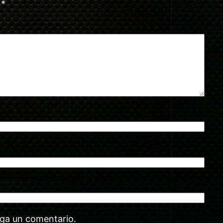
n
*
aga un comentario.