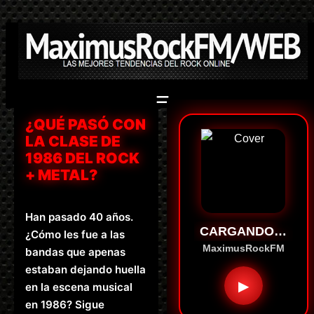
Saltar
al
contenido
¿QUÉ PASÓ CON
LA CLASE DE
1986 DEL ROCK
+ METAL?
Han pasado 40 años.
CARGANDO…
¿Cómo les fue a las
MaximusRockFM
bandas que apenas
estaban dejando huella
▶
en la escena musical
en 1986? Sigue