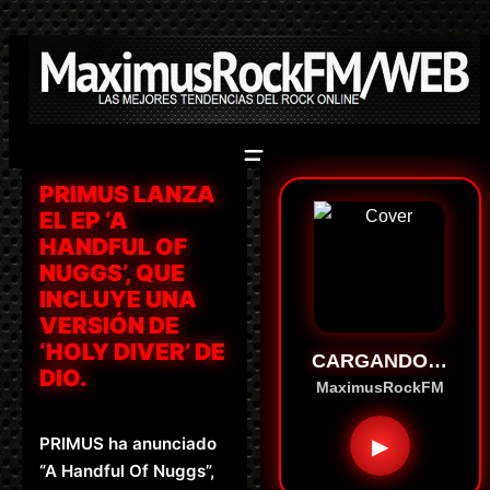
Saltar
al
contenido
PRIMUS LANZA
EL EP ‘A
HANDFUL OF
NUGGS’, QUE
INCLUYE UNA
VERSIÓN DE
‘HOLY DIVER’ DE
CARGANDO…
DIO.
MaximusRockFM
PRIMUS ha anunciado
▶
“A Handful Of Nuggs”,