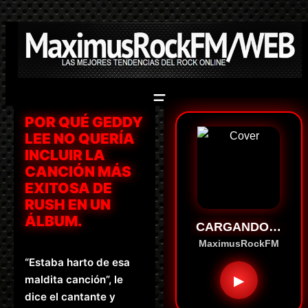
Saltar
al
contenido
POR QUÉ GEDDY
LEE NO QUERÍA
INCLUIR LA
CANCIÓN MÁS
EXITOSA DE
RUSH EN UN
ÁLBUM.
CARGANDO…
MaximusRockFM
“Estaba harto de esa
▶
maldita canción”, le
dice el cantante y