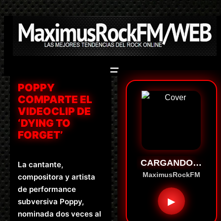
Saltar
al
contenido
POPPY
COMPARTE EL
VIDEOCLIP DE
‘DYING TO
FORGET’
CARGANDO…
La cantante,
MaximusRockFM
compositora y artista
de performance
▶
subversiva Poppy,
nominada dos veces al