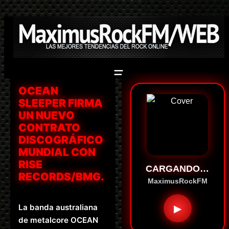
Saltar
al
contenido
OCEAN
SLEEPER FIRMA
UN NUEVO
CONTRATO
DISCOGRÁFICO
MUNDIAL CON
RISE
CARGANDO…
RECORDS/BMG.
MaximusRockFM
La banda australiana
▶
de metalcore OCEAN