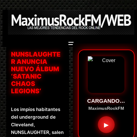
Saltar
al
contenido
NUNSLAUGHTE
R ANUNCIA
NUEVO ÁLBUM
‘SATANIC
CHAOS
LEGIONS’
CARGANDO…
MaximusRockFM
Los impíos habitantes
del underground de
▶
Cleveland,
NUNSLAUGHTER, salen