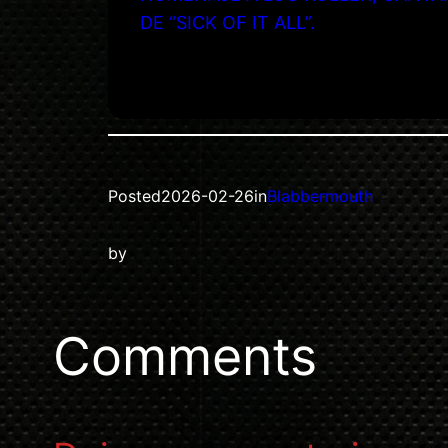
DE “SICK OF IT ALL”.
Posted
2026-02-26
in
Blabbermouth
by
Comments