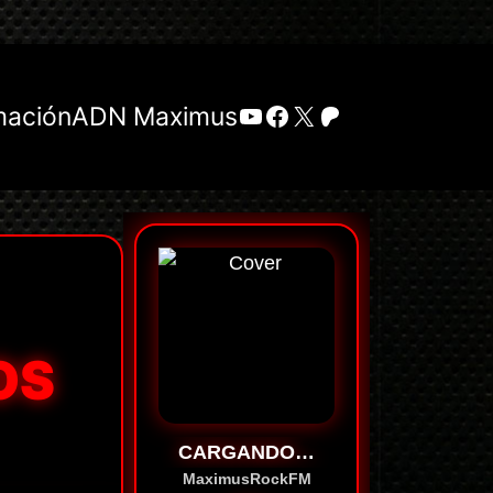
YouTube
Facebook
X
Patreon
mación
ADN Maximus
OS
CARGANDO…
MaximusRockFM