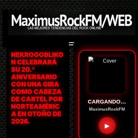
Saltar
al
contenido
NEKROGOBLIKO
N CELEBRARÁ
SU 20.º
ANIVERSARIO
CON UNA GIRA
COMO CABEZA
DE CARTEL POR
CARGANDO…
NORTEAMÉRIC
MaximusRockFM
A EN OTOÑO DE
2026.
▶