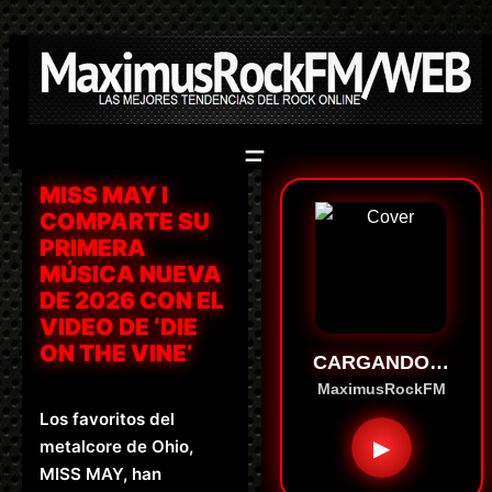
Saltar
al
contenido
MISS MAY I
COMPARTE SU
PRIMERA
MÚSICA NUEVA
DE 2026 CON EL
VIDEO DE ‘DIE
ON THE VINE’
CARGANDO…
MaximusRockFM
Los favoritos del
▶
metalcore de Ohio,
MISS MAY, han