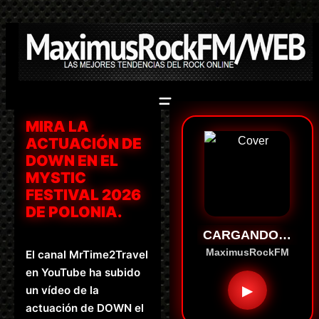
Saltar
al
contenido
MIRA LA
ACTUACIÓN DE
DOWN EN EL
MYSTIC
FESTIVAL 2026
DE POLONIA.
CARGANDO…
MaximusRockFM
El canal MrTime2Travel
en YouTube ha subido
▶
un vídeo de la
actuación de DOWN el